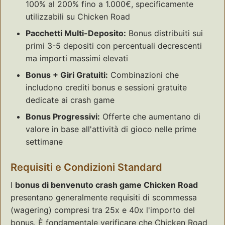
100% al 200% fino a 1.000€, specificamente
utilizzabili su Chicken Road
Pacchetti Multi-Deposito:
Bonus distribuiti sui
primi 3-5 depositi con percentuali decrescenti
ma importi massimi elevati
Bonus + Giri Gratuiti:
Combinazioni che
includono crediti bonus e sessioni gratuite
dedicate ai crash game
Bonus Progressivi:
Offerte che aumentano di
valore in base all'attività di gioco nelle prime
settimane
Requisiti e Condizioni Standard
I
bonus di benvenuto crash game Chicken Road
presentano generalmente requisiti di scommessa
(wagering) compresi tra 25x e 40x l'importo del
bonus. È fondamentale verificare che Chicken Road