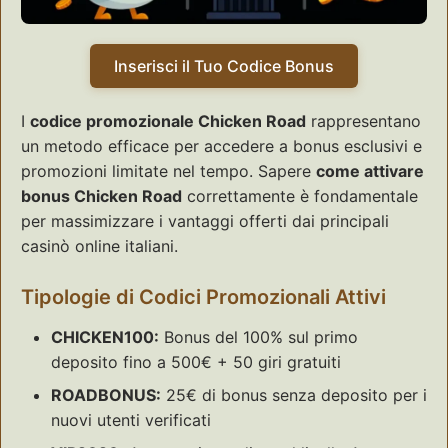
Inserisci il Tuo Codice Bonus
I
codice promozionale Chicken Road
rappresentano
un metodo efficace per accedere a bonus esclusivi e
promozioni limitate nel tempo. Sapere
come attivare
bonus Chicken Road
correttamente è fondamentale
per massimizzare i vantaggi offerti dai principali
casinò online italiani.
Tipologie di Codici Promozionali Attivi
CHICKEN100:
Bonus del 100% sul primo
deposito fino a 500€ + 50 giri gratuiti
ROADBONUS:
25€ di bonus senza deposito per i
nuovi utenti verificati