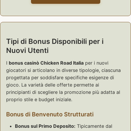
Tipi di Bonus Disponibili per i
Nuovi Utenti
I
bonus casinò Chicken Road Italia
per i nuovi
giocatori si articolano in diverse tipologie, ciascuna
progettata per soddisfare specifiche esigenze di
gioco. La varietà delle offerte permette ai
principianti di scegliere la promozione più adatta al
proprio stile e budget iniziale.
Bonus di Benvenuto Strutturati
Bonus sul Primo Deposito:
Tipicamente dal