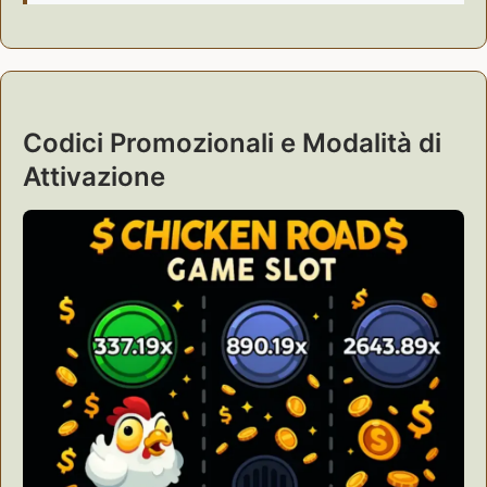
Codici Promozionali e Modalità di
Attivazione