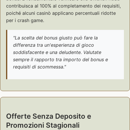
contribuisca al 100% al completamento dei requisiti,
poiché alcuni casinò applicano percentuali ridotte
per i crash game.
"La scelta del bonus giusto può fare la
differenza tra un'esperienza di gioco
soddisfacente e una deludente. Valutate
sempre il rapporto tra importo del bonus e
requisiti di scommessa."
Offerte Senza Deposito e
Promozioni Stagionali