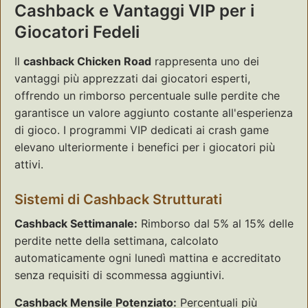
Cashback e Vantaggi VIP per i
Giocatori Fedeli
Il
cashback Chicken Road
rappresenta uno dei
vantaggi più apprezzati dai giocatori esperti,
offrendo un rimborso percentuale sulle perdite che
garantisce un valore aggiunto costante all'esperienza
di gioco. I programmi VIP dedicati ai crash game
elevano ulteriormente i benefici per i giocatori più
attivi.
Sistemi di Cashback Strutturati
Cashback Settimanale:
Rimborso dal 5% al 15% delle
perdite nette della settimana, calcolato
automaticamente ogni lunedì mattina e accreditato
senza requisiti di scommessa aggiuntivi.
Cashback Mensile Potenziato:
Percentuali più