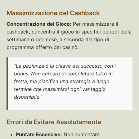
Massimizzazione del Cashback
Concentrazione del Gioco:
Per massimizzare il
cashback, concentra il gioco in specifici periodi della
settimana o del mese, a seconda del tipo di
programma offerto dal casinò.
"La pazienza è la chiave del successo con i
bonus. Non cercare di completare tutto in
fretta, ma pianifica una strategia a lungo
termine che massimizzi ogni vantaggio
disponibile."
Errori da Evitare Assolutamente
Puntate Eccessive:
Non aumentare