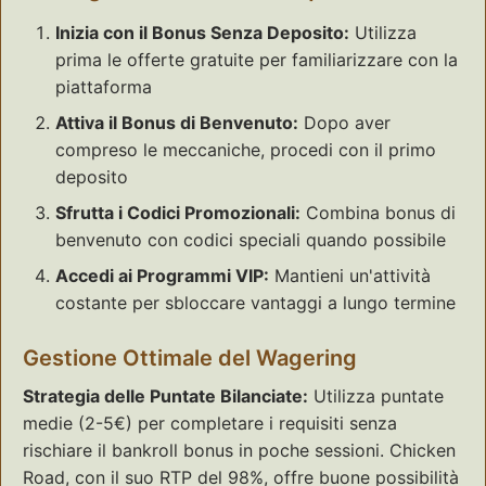
Inizia con il Bonus Senza Deposito:
Utilizza
prima le offerte gratuite per familiarizzare con la
piattaforma
Attiva il Bonus di Benvenuto:
Dopo aver
compreso le meccaniche, procedi con il primo
deposito
Sfrutta i Codici Promozionali:
Combina bonus di
benvenuto con codici speciali quando possibile
Accedi ai Programmi VIP:
Mantieni un'attività
costante per sbloccare vantaggi a lungo termine
Gestione Ottimale del Wagering
Strategia delle Puntate Bilanciate:
Utilizza puntate
medie (2-5€) per completare i requisiti senza
rischiare il bankroll bonus in poche sessioni. Chicken
Road, con il suo RTP del 98%, offre buone possibilità