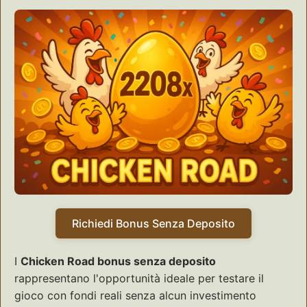
Richiedi Bonus Senza Deposito
I
Chicken Road bonus senza deposito
rappresentano l'opportunità ideale per testare il
gioco con fondi reali senza alcun investimento