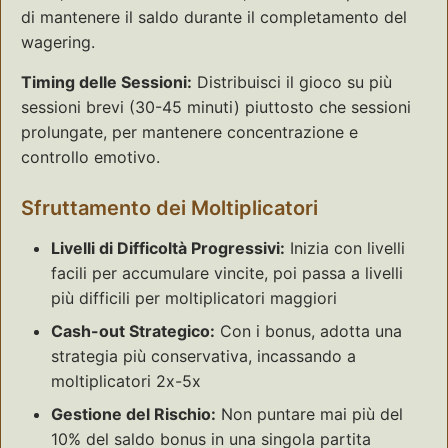
di mantenere il saldo durante il completamento del
wagering.
Timing delle Sessioni:
Distribuisci il gioco su più
sessioni brevi (30-45 minuti) piuttosto che sessioni
prolungate, per mantenere concentrazione e
controllo emotivo.
Sfruttamento dei Moltiplicatori
Livelli di Difficoltà Progressivi:
Inizia con livelli
facili per accumulare vincite, poi passa a livelli
più difficili per moltiplicatori maggiori
Cash-out Strategico:
Con i bonus, adotta una
strategia più conservativa, incassando a
moltiplicatori 2x-5x
Gestione del Rischio:
Non puntare mai più del
10% del saldo bonus in una singola partita