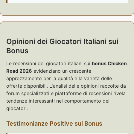
Opinioni dei Giocatori Italiani sui
Bonus
Le recensioni dei giocatori italiani sui
bonus Chicken
Road 2026
evidenziano un crescente
apprezzamento per la qualità e la varietà delle
offerte disponibili. L'analisi delle opinioni raccolte da
forum specializzati e piattaforme di recensioni rivela
tendenze interessanti nel comportamento dei
giocatori.
Testimonianze Positive sui Bonus