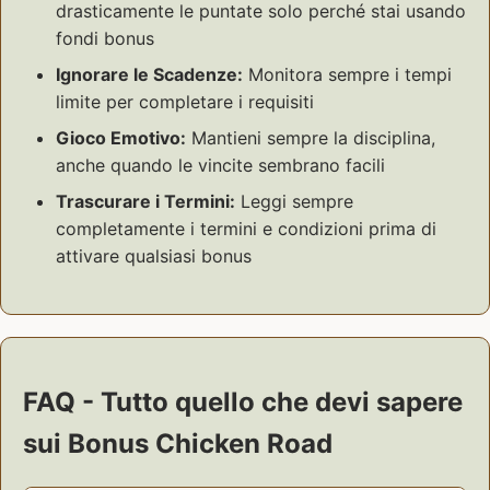
drasticamente le puntate solo perché stai usando
fondi bonus
Ignorare le Scadenze:
Monitora sempre i tempi
limite per completare i requisiti
Gioco Emotivo:
Mantieni sempre la disciplina,
anche quando le vincite sembrano facili
Trascurare i Termini:
Leggi sempre
completamente i termini e condizioni prima di
attivare qualsiasi bonus
FAQ - Tutto quello che devi sapere
sui Bonus Chicken Road